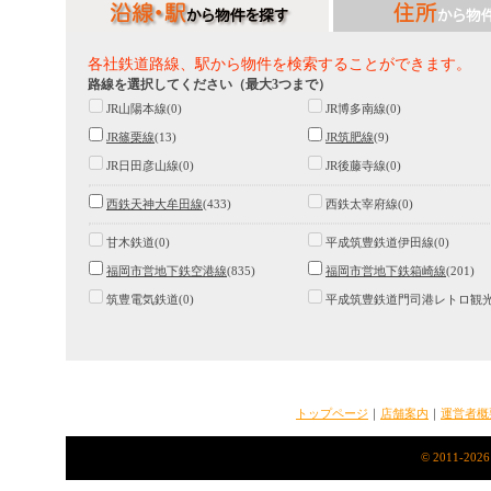
各社鉄道路線、駅から物件を検索することができます。
路線を選択してください（最大3つまで）
JR山陽本線(0)
JR博多南線(0)
JR篠栗線
(13)
JR筑肥線
(9)
JR日田彦山線(0)
JR後藤寺線(0)
西鉄天神大牟田線
(433)
西鉄太宰府線(0)
甘木鉄道(0)
平成筑豊鉄道伊田線(0)
福岡市営地下鉄空港線
(835)
福岡市営地下鉄箱崎線
(201)
筑豊電気鉄道(0)
平成筑豊鉄道門司港レトロ観光線
トップページ
｜
店舗案内
｜
運営者概
© 2011-2026 