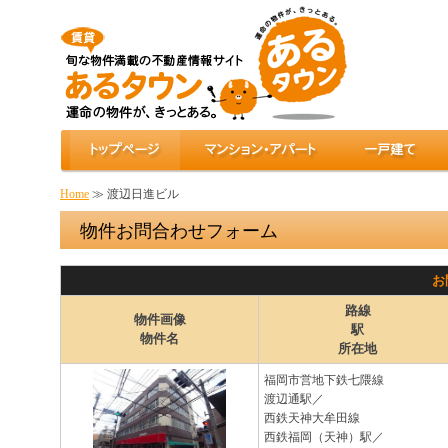
Home
≫ 渡辺日進ビル
物件お問合わせフォーム
お
路線
物件画像
駅
物件名
所在地
福岡市営地下鉄七隈線
渡辺通駅／
西鉄天神大牟田線
西鉄福岡（天神）駅／