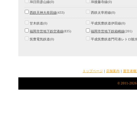
JR日田彦山線(0)
JR後藤寺線(0)
西鉄天神大牟田線
(433)
西鉄太宰府線(0)
甘木鉄道(0)
平成筑豊鉄道伊田線(0)
福岡市営地下鉄空港線
(835)
福岡市営地下鉄箱崎線
(201)
筑豊電気鉄道(0)
平成筑豊鉄道門司港レトロ観光線
トップページ
｜
店舗案内
｜
運営者概
© 2011-2026 