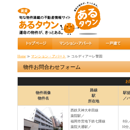
Home
≫
マンション・アパート
≫ コルディアーレ警固
物件お問合わせフォーム
お
路線
物件画像
駅
駅
物件名
／
所在地
西鉄天神大牟田線
薬院駅／
福岡市営地下鉄七隈線
8分
薬院大通駅／
10