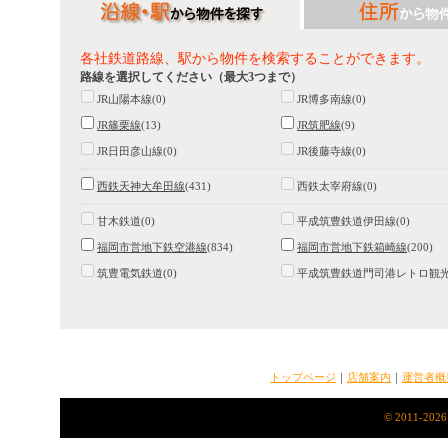
各社鉄道路線、駅から物件を検索することができます。
路線を選択してください（最大3つまで）
JR山陽本線(0)
JR博多南線(0)
JR篠栗線
(13)
JR筑肥線
(9)
JR日田彦山線(0)
JR後藤寺線(0)
西鉄天神大牟田線
(431)
西鉄太宰府線(0)
甘木鉄道(0)
平成筑豊鉄道伊田線(0)
福岡市営地下鉄空港線
(834)
福岡市営地下鉄箱崎線
(200)
筑豊電気鉄道(0)
平成筑豊鉄道門司港レトロ観光線
トップページ
｜
店舗案内
｜
運営者概
© 2011-2026 