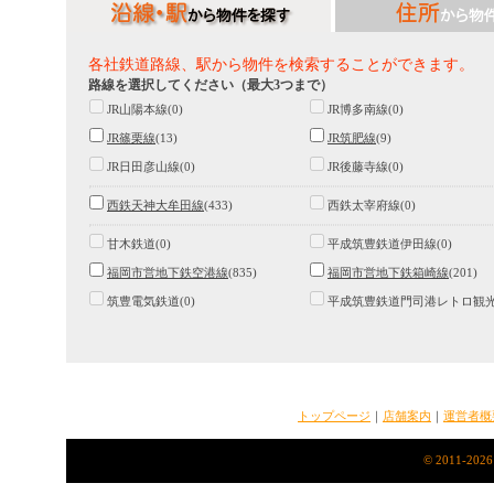
各社鉄道路線、駅から物件を検索することができます。
路線を選択してください（最大3つまで）
JR山陽本線(0)
JR博多南線(0)
JR篠栗線
(13)
JR筑肥線
(9)
JR日田彦山線(0)
JR後藤寺線(0)
西鉄天神大牟田線
(433)
西鉄太宰府線(0)
甘木鉄道(0)
平成筑豊鉄道伊田線(0)
福岡市営地下鉄空港線
(835)
福岡市営地下鉄箱崎線
(201)
筑豊電気鉄道(0)
平成筑豊鉄道門司港レトロ観光線
トップページ
｜
店舗案内
｜
運営者概
© 2011-2026 