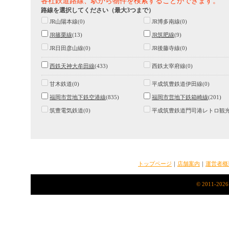
各社鉄道路線、駅から物件を検索することができます。
路線を選択してください（最大3つまで）
JR山陽本線(0)
JR博多南線(0)
JR篠栗線
(13)
JR筑肥線
(9)
JR日田彦山線(0)
JR後藤寺線(0)
西鉄天神大牟田線
(433)
西鉄太宰府線(0)
甘木鉄道(0)
平成筑豊鉄道伊田線(0)
福岡市営地下鉄空港線
(835)
福岡市営地下鉄箱崎線
(201)
筑豊電気鉄道(0)
平成筑豊鉄道門司港レトロ観光線
トップページ
｜
店舗案内
｜
運営者概
© 2011-2026 