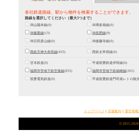
各社鉄道路線、駅から物件を検索することができます。
路線を選択してください（最大3つまで）
JR山陽本線(0)
JR博多南線(0)
JR篠栗線
(13)
JR筑肥線
(9)
JR日田彦山線(0)
JR後藤寺線(0)
西鉄天神大牟田線
(433)
西鉄太宰府線(0)
甘木鉄道(0)
平成筑豊鉄道伊田線(0)
福岡市営地下鉄空港線
(835)
福岡市営地下鉄箱崎線
(201)
筑豊電気鉄道(0)
平成筑豊鉄道門司港レトロ観光線
トップページ
｜
店舗案内
｜
運営者概
© 2011-2026 