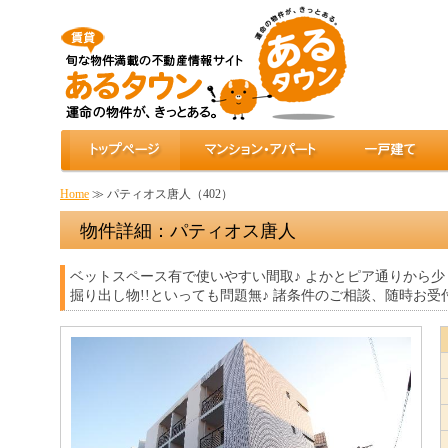
Home
≫ パティオス唐人（402）
物件詳細：パティオス唐人
ベットスペース有で使いやすい間取♪ よかとピア通りから少
掘り出し物!!といっても問題無♪ 諸条件のご相談、随時お受