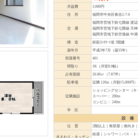
共益費
3,000円
住 所
福岡市中央区春吉2-7-6
福岡市営地下鉄七隈線 渡辺通
交 通
福岡市営地下鉄七隈線 天神南
福岡市営地下鉄空港線 中洲
構 造
鉄筋ｺﾝｸﾘｰﾄ造 5階建
築年月
平成3年7月（築35年）
部屋番号
401
間取り
1K（洋室8.0帖）
占有面積
26.00㎡（7.87坪）
駐車場
近隣 120m（月額15,000円）
ショッピングセンター（キャ
近隣施設
スーパー： 200m
コンビニ： 240m
学 区
設 備
位 置
2階以上｜角部屋｜南向き
給湯｜シャワー｜バス・ト
水まわり・キッチン