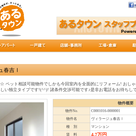
ュ春吉Ⅰ
☆ ペット相談可能物件でしかも今回室内を全面的にリフォーム! おし
しい独立タイプです!(^^)! 諸条件交渉可能です♪是非お電話をお待ちし
物件概要
物件No.
C0001016-0000001
物件名
ヴィラージュ春吉Ⅰ
種 別
マンション
4.7万円
賃 料