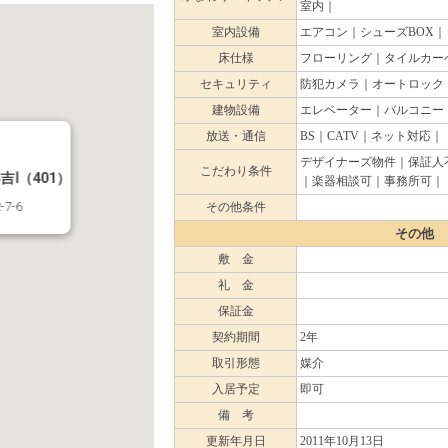
室内｜
室内設備
エアコン｜シューズBOX｜
床仕様
フローリング｜タイルカー
セキュリティ
防犯カメラ｜オートロック
建物設備
エレベーター｜バルコニー
放送・通信
BS｜CATV｜ネット対応｜
デザイナーズ物件｜保証人
こだわり条件
Ⅰ（401）
｜楽器相談可｜事務所可｜
7-6
その他条件
その他
敷 金
礼 金
保証金
契約期間
2年
取引形態
媒介
入居予定
即可
備 考
更新年月日
2011年10月13日